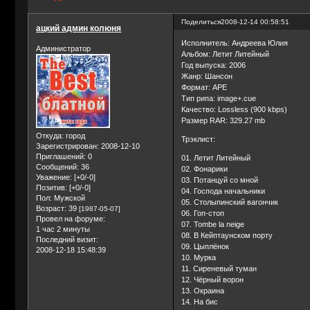
Поделиться
2008-12-14 00:58:51
ацкий админ колюня
Исполнитель: Андреева Юлия
Администратор
Альбом: Летит Литейный
Год выпуска: 2006
Жанр: Шансон
Формат: APE
Тип рипа: image+.cue
Качество: Lossless (900 kbps)
Размер RAR: 329.27 mb
Откуда:
город
Трэклист:
Зарегистрирован
: 2008-12-10
Приглашений:
0
01. Летит Литейный
Сообщений:
36
02. Фонарики
Уважение:
[+0/-0]
03. Потанцуй со мной
Позитив:
[+0/-0]
04. Господа начальники
Пол:
Мужской
05. Столыпинский вагончик
Возраст:
39
[1987-05-07]
06. Гоп-стоп
Провел на форуме:
07. Tombe la neige
1 час 2 минуты
08. В Кейптаунском порту
Последний визит:
09. Цыплёнок
2008-12-18 15:48:39
10. Мурка
11. Сиреневый туман
12. Чёрный ворон
13. Окраина
14. На бис