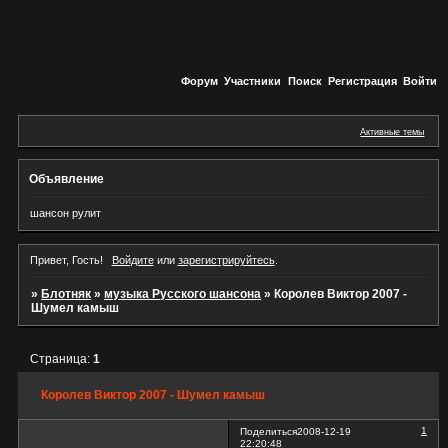
Форум
Участники
Поиск
Регистрация
Войти
Активные темы
Объявление
шансон рулит
Привет, Гость!
Войдите
или
зарегистрируйтесь
.
»
Блотняк
»
музыка Русского шансона
»
Королев Виктор 2007 -
Шумел камыш
Страница:
1
Королев Виктор 2007 - Шумел камыш
1
Поделиться
2008-12-19
22:20:48