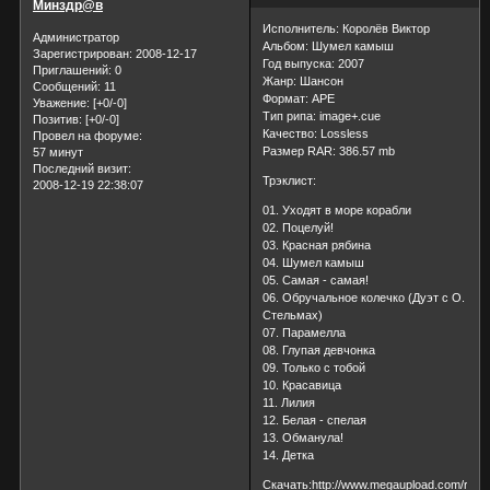
Минздр@в
Исполнитель: Королёв Виктор
Администратор
Альбом: Шумел камыш
Зарегистрирован
: 2008-12-17
Год выпуска: 2007
Приглашений:
0
Жанр: Шансон
Сообщений:
11
Формат: APE
Уважение:
[+0/-0]
Тип рипа: image+.cue
Позитив:
[+0/-0]
Качество: Lossless
Провел на форуме:
Размер RAR: 386.57 mb
57 минут
Последний визит:
Трэклист:
2008-12-19 22:38:07
01. Уходят в море корабли
02. Поцелуй!
03. Красная рябина
04. Шумел камыш
05. Самая - самая!
06. Обручальное колечко (Дуэт с О.
Стельмах)
07. Парамелла
08. Глупая девчонка
09. Только с тобой
10. Красавица
11. Лилия
12. Белая - спелая
13. Обманула!
14. Детка
Скачать:http://www.megaupload.com/ru/?