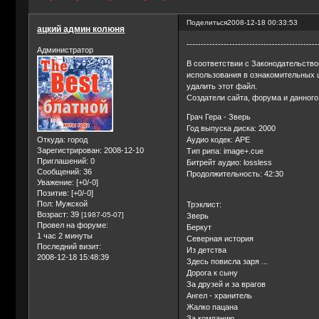
Поделиться
2008-12-18 00:33:53
ацкий админ колюня
----------------------------------------------
Администратор
В соответствии с Законодательств
использования в ознакомительных 
удалить этот файл.
Создатели сайта, форума и данного
Грач Гера - Зверь
Год выпуска диска: 2000
Аудио кодек: APE
Откуда:
город
Зарегистрирован
: 2008-12-10
Тип рипа: image+.cue
Приглашений:
0
Битрейт аудио: lossless
Сообщений:
36
Продолжительность: 42:30
Уважение:
[+0/-0]
Позитив:
[+0/-0]
Пол:
Мужской
Трэклист:
Возраст:
39
[1987-05-07]
Зверь
Провел на форуме:
Беркут
1 час 2 минуты
Северная история
Последний визит:
Из детства
2008-12-18 15:48:39
Здесь повисла заря ...
Дорога к сыну
За друзей и за врагов
Ангел - хранитель
Жалко пацана
За компанию