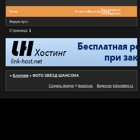
Последнее
Тема
Ответов
Просмотров
сообщение
Форум пуст.
Страница:
1
»
Блотняк
»
ФОТО ЗВЁЗД ШАНСОНА
Создать форум
©
iboard.ws
Видеочат
kdovolalmi.cz